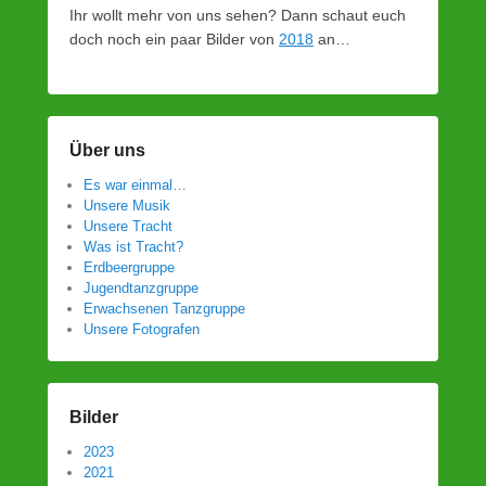
Ihr wollt mehr von uns sehen? Dann schaut euch
doch noch ein paar Bilder von
2018
an…
Über uns
Es war einmal…
Unsere Musik
Unsere Tracht
Was ist Tracht?
Erdbeergruppe
Jugendtanzgruppe
Erwachsenen Tanzgruppe
Unsere Fotografen
Bilder
2023
2021