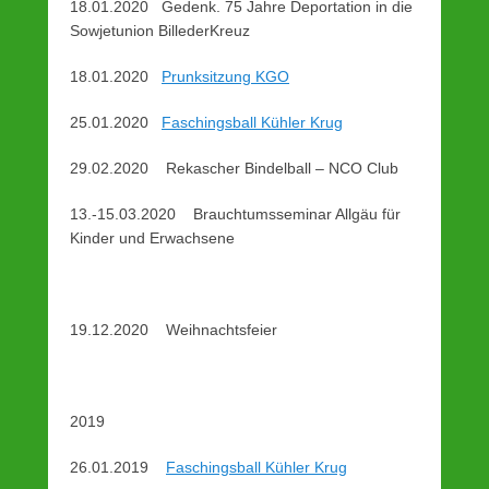
18.01.2020 Gedenk. 75 Jahre Deportation in die
s
Sowjetunion BillederKreuz
t
e
18.01.2020
Prunksitzung KGO
d
o
25.01.2020
Faschingsball Kühler Krug
n
2
29.02.2020 Rekascher Bindelball – NCO Club
2
.
13.-15.03.2020 Brauchtumsseminar Allgäu für
N
Kinder und Erwachsene
o
v
e
m
19.12.2020 Weihnachtsfeier
b
e
r
2
2019
0
1
26.01.2019
Faschingsball Kühler Krug
5