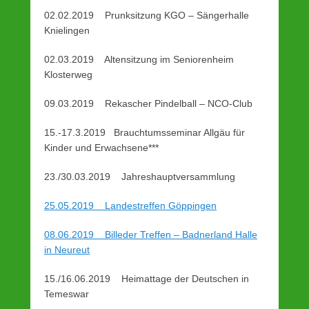
b
02.02.2019 Prunksitzung KGO – Sängerhalle
y
Knielingen
w
02.03.2019 Altensitzung im Seniorenheim
e
Klosterweg
b
2
09.03.2019 Rekascher Pindelball – NCO-Club
4
3
15.-17.3.2019 Brauchtumsseminar Allgäu für
Kinder und Erwachsene***
23./30.03.2019 Jahreshauptversammlung
25.05.2019 Landestreffen Göppingen
08.06.2019 Billeder Treffen – Badnerland Halle
in Neureut
15./16.06.2019 Heimattage der Deutschen in
Temeswar