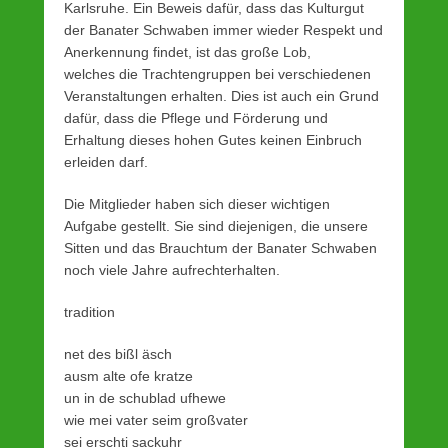
s
Karlsruhe. Ein Beweis dafür, dass das Kulturgut
t
der Banater Schwaben immer wieder Respekt und
e
Anerkennung findet, ist das große Lob,
d
welches die Trachtengruppen bei verschiedenen
o
Veranstaltungen erhalten. Dies ist auch ein Grund
n
dafür, dass die Pflege und Förderung und
2
Erhaltung dieses hohen Gutes keinen Einbruch
.
erleiden darf.
D
Die Mitglieder haben sich dieser wichtigen
e
Aufgabe gestellt. Sie sind diejenigen, die unsere
z
Sitten und das Brauchtum der Banater Schwaben
e
noch viele Jahre aufrechterhalten.
m
b
tradition
e
r
net des bißl äsch
2
ausm alte ofe kratze
0
un in de schublad ufhewe
1
wie mei vater seim großvater
5
sei erschti sackuhr
b