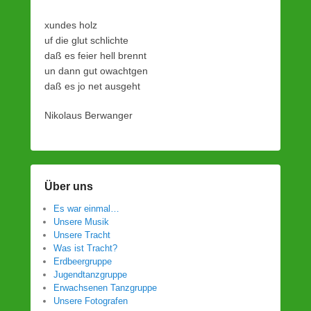
y
xundes holz
w
uf die glut schlichte
e
daß es feier hell brennt
b
un dann gut owachtgen
2
daß es jo net ausgeht
4
3
Nikolaus Berwanger
Über uns
Es war einmal…
Unsere Musik
Unsere Tracht
Was ist Tracht?
Erdbeergruppe
Jugendtanzgruppe
Erwachsenen Tanzgruppe
Unsere Fotografen