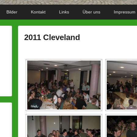
Bilder
Kontakt
Links
Über uns
Impressum
2011 Cleveland
P
o
s
t
e
d
o
n
3
.
D
e