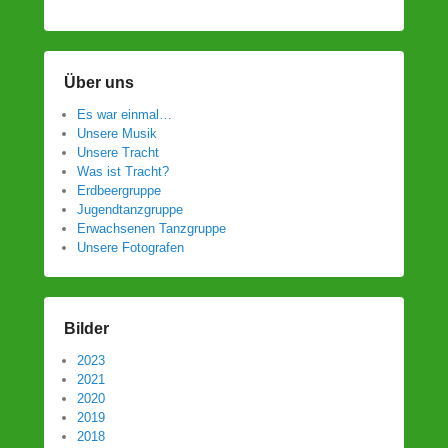
Über uns
Es war einmal…
Unsere Musik
Unsere Tracht
Was ist Tracht?
Erdbeergruppe
Jugendtanzgruppe
Erwachsenen Tanzgruppe
Unsere Fotografen
Bilder
2023
2021
2020
2019
2018