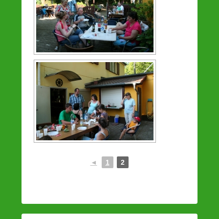
◄
1
2