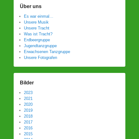
Über uns
Es war einmal…
Unsere Musik
Unsere Tracht
Was ist Tracht?
Erdbeergruppe
Jugendtanzgruppe
Erwachsenen Tanzgruppe
Unsere Fotografen
Bilder
2023
2021
2020
2019
2018
2017
2016
2015