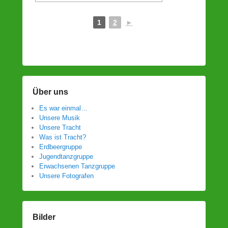
1
2
►
Über uns
Es war einmal…
Unsere Musik
Unsere Tracht
Was ist Tracht?
Erdbeergruppe
Jugendtanzgruppe
Erwachsenen Tanzgruppe
Unsere Fotografen
Bilder