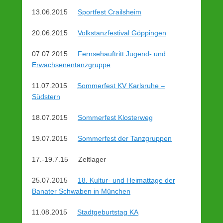
b
13.06.2015
Sportfest Crailsheim
y
w
20.06.2015
Volkstanzfestival Göppingen
e
07.07.2015
Fernsehauftritt Jugend- und
b
Erwachsenentanzgruppe
2
4
11.07.2015
Sommerfest KV Karlsruhe –
3
Südstern
18.07.2015
Sommerfest Klosterweg
19.07.2015
Sommerfest der Tanzgruppen
17.-19.7.15 Zeltlager
25.07.2015
18. Kultur- und Heimattage der
Banater Schwaben in München
11.08.2015
Stadtgeburtstag KA