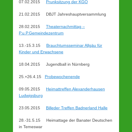
07.02.2015
Prunksitzung der KGO
s
t
21.02.2015 DBJT Jahreshauptversammlung
e
d
28.02.2015
Theaternachmittag –
o
P.u.P.Gemeindezentrum
n
2
13.-15.3.15
Brauchtumsseminar Allgäu für
2
Kinder und Erwachsene
.
N
18.04.2015 Jugendball in Nürnberg
o
v
25.+26.4.15
Probewochenende
e
m
09.05.2015
Heimattreffen Alexanderhausen
b
Ludwigsburg
e
r
23.05.2015
Billeder Treffen Badnerland Halle
2
0
28.-31.5.15 Heimattage der Banater Deutschen
1
in Temeswar
5