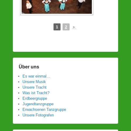
1
2
►
Über uns
Es war einmal…
Unsere Musik
Unsere Tracht
Was ist Tracht?
Erdbeergruppe
Jugendtanzgruppe
Erwachsenen Tanzgruppe
Unsere Fotografen