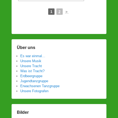
1
2
►
Über uns
Es war einmal…
Unsere Musik
Unsere Tracht
Was ist Tracht?
Erdbeergruppe
Jugendtanzgruppe
Erwachsenen Tanzgruppe
Unsere Fotografen
Bilder