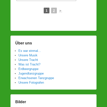
1
2
►
Über uns
Es war einmal…
Unsere Musik
Unsere Tracht
Was ist Tracht?
Erdbeergruppe
Jugendtanzgruppe
Erwachsenen Tanzgruppe
Unsere Fotografen
Bilder