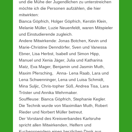
und die Mühe der Jugendlichen zu unterstreichen
möchte ich die Personen aufzählen, die hier
mitwirkten:
Bianca Göpfrich, Holger Göpfrich, Kerstin Klein,
Melanie Müller, Luzie Neuenfeldt, waren Mitspieler
und Einstudierende zugleich.
Andere Mitwirkende: Jonas Botchen, Kevin und
Marie-Christine Denndörfer, Sven und Vanessa
Ebner, Lisa Herbst, Isabell und Simon Hipp,
Manuel und Xenia Jäger, Julia und Katharina
Matz, Eva Mager, Benjamin und Jasmin Muth,
Maxim Pfersching, Anna- Lena Raab, Lara und
Lena Schwenninger, Lena und Luisa Schmidt,
Mina Suljic, Chris-topher Süß, Andrea Tisa, Lara
Tröster und Annika Wehrmaker.
Souffleuse: Bianca Göpfrich, Stephanie Kegler.
Die Technik wurde von Maximilian Muth, Robert
Rieder und Norbert Müller betreut.
Der Vorstand des Kreisverbandes Karlsruhe
spricht allen Mitwirkenden, Helfern und
Kuchenspendern einen herzlichen Dank aus.