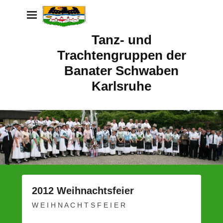
Tanz- und
Trachtengruppen der
Banater Schwaben
Karlsruhe
2012 Weihnachtsfeier
P
W E I H N A C H T S F E I E R
o