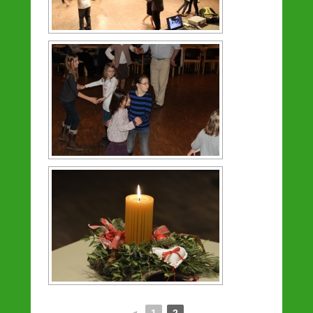
◄
1
2