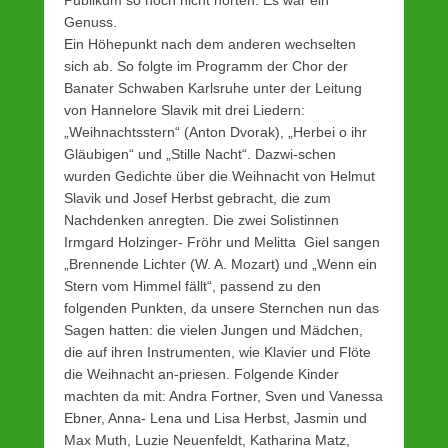
Genuss.
Ein Höhepunkt nach dem anderen wechselten
sich ab. So folgte im Programm der Chor der
Banater Schwaben Karlsruhe unter der Leitung
von Hannelore Slavik mit drei Liedern:
„Weihnachtsstern“ (Anton Dvorak), „Herbei o ihr
Gläubigen“ und „Stille Nacht“. Dazwi-schen
wurden Gedichte über die Weihnacht von Helmut
Slavik und Josef Herbst gebracht, die zum
Nachdenken anregten. Die zwei Solistinnen
Irmgard Holzinger- Fröhr und Melitta Giel sangen
„Brennende Lichter (W. A. Mozart) und „Wenn ein
Stern vom Himmel fällt“, passend zu den
folgenden Punkten, da unsere Sternchen nun das
Sagen hatten: die vielen Jungen und Mädchen,
die auf ihren Instrumenten, wie Klavier und Flöte
die Weihnacht an-priesen. Folgende Kinder
machten da mit: Andra Fortner, Sven und Vanessa
Ebner, Anna- Lena und Lisa Herbst, Jasmin und
Max Muth, Luzie Neuenfeldt, Katharina Matz,