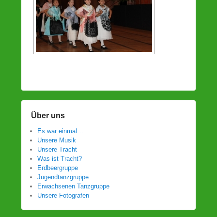
Über uns
Es war einmal…
Unsere Musik
Unsere Tracht
Was ist Tracht?
Erdbeergruppe
Jugendtanzgruppe
Erwachsenen Tanzgruppe
Unsere Fotografen